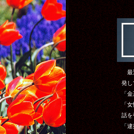
最近
発し
「金
「女
話を
「逮