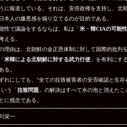
うに報道している。それは、安倍政権を支持し、北
日本人の嫌悪感を煽り立てるのが目的である。
性で議論をするならば、私は「
米・韓CIAの可能
考える。
理由は、北朝鮮の金正恩体制に対して国際的批判
「
米韓による北朝鮮に対する武力行使
」を有利にす
ある。
れにしても、”全ての拉致被害者の安否確認と生存
という「
拉致問題
」の解決はすべて水の泡と消えたこ
とに残念である。
川栄一