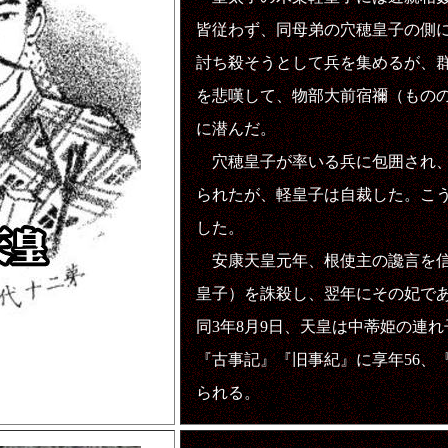
皆従わず、同母弟の穴穂皇子の側
討ち殺そうとして兵を集めるが、
を悲嘆して、物部大前宿禰（もの
に潜んだ。
穴穂皇子が率いる兵に包囲され、
られたが、軽皇子は自裁した。こう
した。
安康天皇元年、根使主の讒言を信
皇子）を誅殺し、翌年にその妃で
同3年8月9日、天皇は中蒂姫の連
『古事記』『旧事紀』に享年56、
られる。