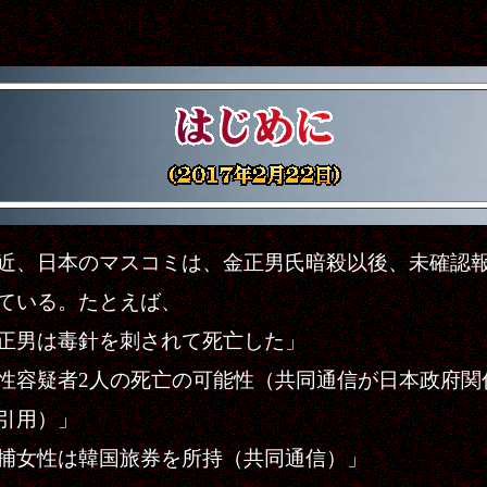
、日本のマスコミは、金正男氏暗殺以後、未確認
ている。たとえば、
正男は毒針を刺されて死亡した」
性容疑者2人の死亡の可能性（共同通信が日本政府関
引用）」
捕女性は韓国旅券を所持（共同通信）」