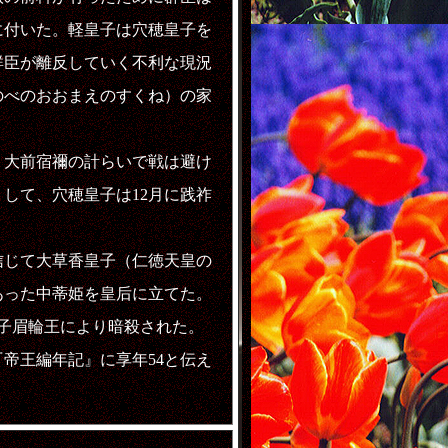
に付いた。軽皇子は穴穂皇子を
群臣が離反していく不利な現況
のべのおおまえのすくね）の家
大前宿禰の計らいで戦は避け
して、穴穂皇子は12月に践祚
じて大草香皇子（仁徳天皇の
あった中蒂姫を皇后に立てた。
れ子眉輪王により暗殺された。
『帝王編年記』に享年54と伝え