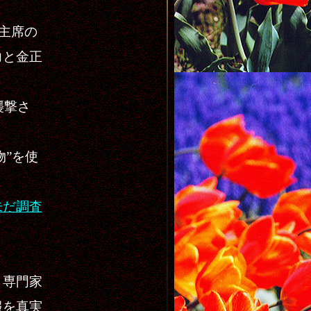
主席の
力と金正
襲撃さ
物”を使
未だ調査
、専門家
報を真実