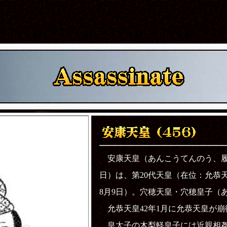
安康天皇（あんこうてんのう、履中天
日）は、第20代天皇（在位：允恭天皇4
8月9日）。穴穂天皇・穴穂皇子（
允恭天皇42年1月に允恭天皇が崩
皇太子の木梨軽皇子には近親相姦