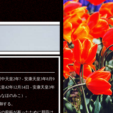
皇2年? - 安康天皇3年8月9
2年12月14日 - 安康天皇3年
あなほのみこ）。
御する。
の前科が有ったために群臣は