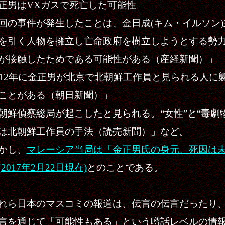
正男はVXガスで死亡した可能性」
回の事件が発生したことは、金日成(キム・イルソン)
を引く人物を擁立し亡命政府を樹立しようとする勢
が接触したためである可能性がある（産経新聞）」
012年に金正男が北京で北朝鮮工作員と見られる人に
ことがある（朝日新聞）」
朝鮮偵察総局が起こしたと見られる。“女性”と“毒劇
は北朝鮮工作員の手法（読売新聞）」など。
かし、
マレーシア当局は「金正男氏の身元、死因は
2017年2月22日現在)
とのことである。
ら日本のマスコミの報道は、伝言の伝言だったり
言を通じて「可能性もある」という噂話レベルの情