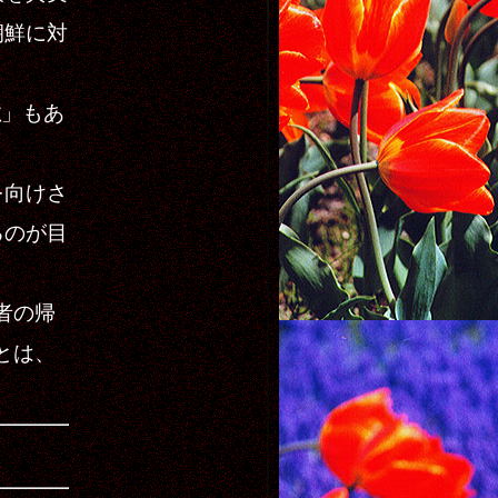
朝鮮に対
性
」もあ
を向けさ
るのが目
者の帰
とは、