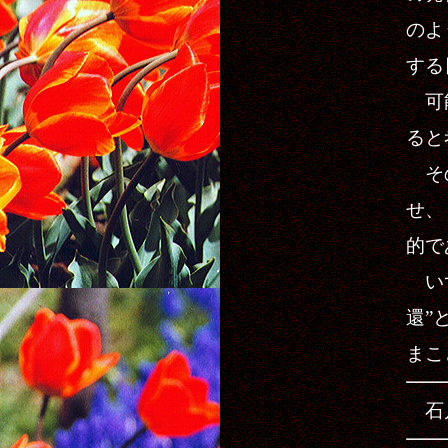
のよ
する
可能
ると
その
せ、
的で
いず
還”
まこ
石