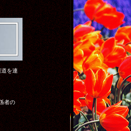
報道を連
係者の