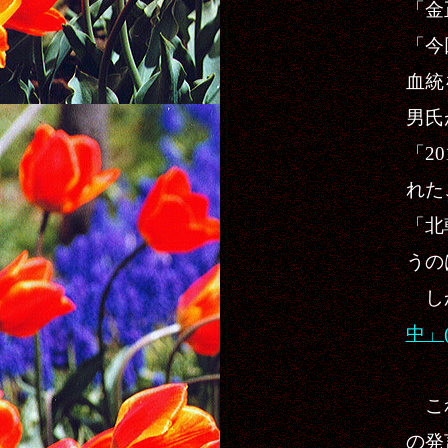
「金
「今
血統
男氏
「2
れた
「北
うの
し
中」(
これ
の発