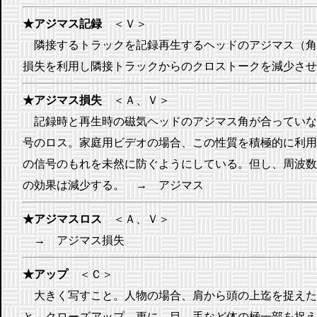
★アジマス記録
＜Ｖ＞
隣接するトラックを記録再生するヘッドのアジマス（角
損失を利用し隣接トラックからのクロストークを減少させ
★アジマス損失
＜Ａ、Ｖ＞
記録時と再生時の磁気ヘッドのアジマス角が合っていな
号のロス。家庭用ビデオの場合、この性質を積極的に利用
の信号のもれを未然に防ぐようにしている。但し、周波数
の効果は減少する。 → アジマス
★アジマスロス
＜Ａ、Ｖ＞
→ アジマス損失
★アップ
＜Ｃ＞
大きく写すこと。人物の場合、肩から頭の上迄を捉えた
と、クローズアップ。更に、目、手など体の極一部を捉え