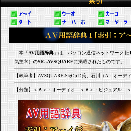
本「
AV用語辞典
」は、パソコン通信ネットワーク 旧
気主宰）の
SIG-AVSQUARE
に掲載されたものです。
【執筆者】AVSQUARE-SigOp D氏、石川（A：オー
【分類】＜
Ａ
＞：オーディオ ＜
Ｖ
＞：ビジュアル 