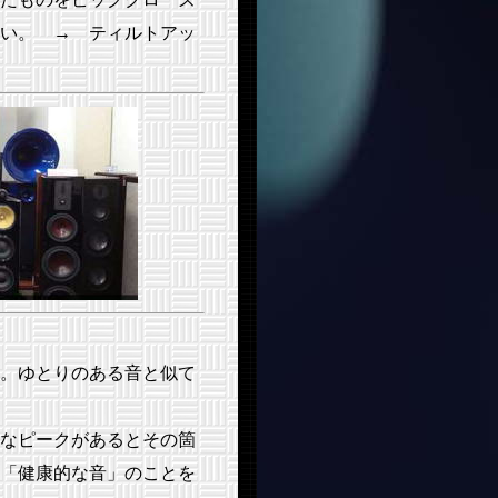
い。 → ティルトアッ
。ゆとりのある音と似て
なピークがあるとその箇
「健康的な音」のことを